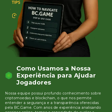
Como Usamos a Nossa
Experiência para Ajudar
Jogadores
Nossa equipe possui profundo conhecimento sobre
criptomoedas e blockchain, o que nos permite
entender a segurança e a transparência oferecidas
pela BC.Game. Com anos de experiência analisando