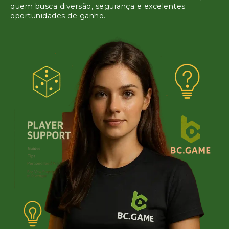
quem busca diversão, segurança e excelentes
oportunidades de ganho.