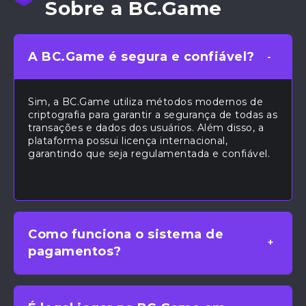
Sobre a BC.Game
A BC.Game é segura e confiável?
Sim, a BC.Game utiliza métodos modernos de
criptografia para garantir a segurança de todas as
transações e dados dos usuários. Além disso, a
plataforma possui licença internacional,
garantindo que seja regulamentada e confiável.
Como funciona o sistema de
pagamentos?