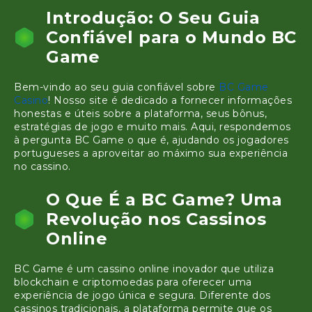
Introdução: O Seu Guia
Confiável para o Mundo BC
Game
Bem-vindo ao seu guia confiável sobre
BC Game
Casino
! Nosso site é dedicado a fornecer informações
honestas e úteis sobre a plataforma, seus bônus,
estratégias de jogo e muito mais. Aqui, respondemos
à pergunta BC Game o que é, ajudando os jogadores
portugueses a aproveitar ao máximo sua experiência
no cassino.
O Que É a BC Game? Uma
Revolução nos Cassinos
Online
BC Game é um cassino online inovador que utiliza
blockchain e criptomoedas para oferecer uma
experiência de jogo única e segura. Diferente dos
cassinos tradicionais, a plataforma permite que os