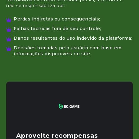
não se responsabiliza por:
Perdas indiretas ou consequenciais;
Falhas técnicas fora de seu controle;
Danos resultantes do uso indevido da plataforma;
Decisões tomadas pelo usuário com base em
informações disponíveis no site.
Aproveite recompensas