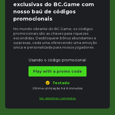
exclusivas do BC.Game com
nosso baú de códigos
promocionais
No mundo vibrante do BC.Game, os códigos
promocionais são as chaves para riquezas
escondidas. Desbloqueie bônus abundantes e
surpresas, cada uma oferecendo uma emoção
única e personalizada para nossos jogadores.
Usando o código promocional:
Play with a promo code
Testado
Última utilização há 6 minutos
Ver detalhes completos