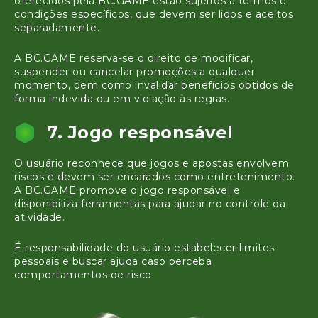
oferecidos pela BC.GAME estão sujeitos a termos e
condições específicos, que devem ser lidos e aceitos
separadamente.
A BC.GAME reserva-se o direito de modificar,
suspender ou cancelar promoções a qualquer
momento, bem como invalidar benefícios obtidos de
forma indevida ou em violação às regras.
7. Jogo responsável
O usuário reconhece que jogos e apostas envolvem
riscos e devem ser encarados como entretenimento.
A BC.GAME promove o jogo responsável e
disponibiliza ferramentas para ajudar no controle da
atividade.
É responsabilidade do usuário estabelecer limites
pessoais e buscar ajuda caso perceba
comportamentos de risco.