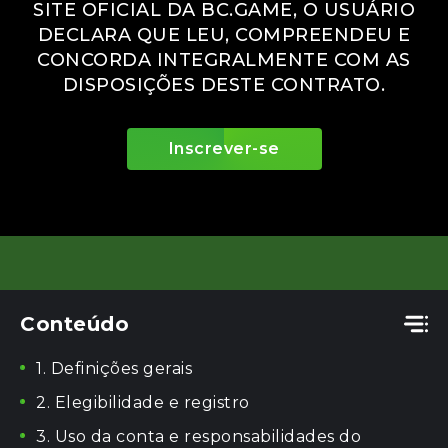
SITE OFICIAL DA BC.GAME, O USUÁRIO
DECLARA QUE LEU, COMPREENDEU E
CONCORDA INTEGRALMENTE COM AS
DISPOSIÇÕES DESTE CONTRATO.
Inscrever-se
Conteúdo
1. Definições gerais
2. Elegibilidade e registro
3. Uso da conta e responsabilidades do