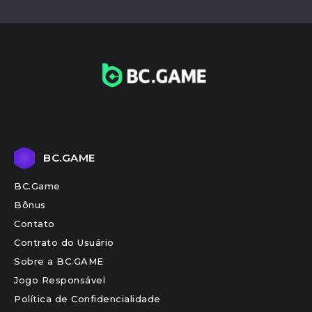
BC.GAME
BC.Game
Bônus
Contato
Contrato do Usuário
Sobre a BC.GAME
Jogo Responsável
Política de Confidencialidade