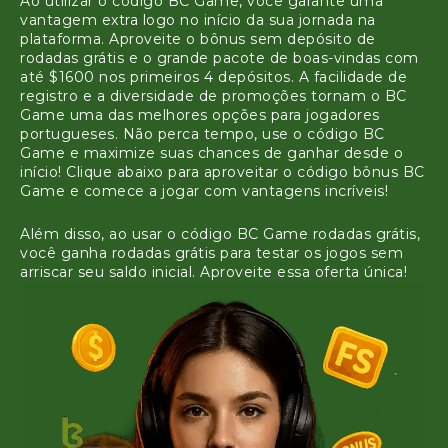
Ao utilizar o código BC Game, você garante uma
vantagem extra logo no início da sua jornada na
plataforma. Aproveite o bônus sem depósito de
rodadas grátis e o grande pacote de boas-vindas com
até $1600 nos primeiros 4 depósitos. A facilidade de
registro e a diversidade de promoções tornam o BC
Game uma das melhores opções para jogadores
portugueses. Não perca tempo, use o código BC
Game e maximize suas chances de ganhar desde o
início! Clique abaixo para aproveitar o código bônus BC
Game e comece a jogar com vantagens incríveis!
Além disso, ao usar o código BC Game rodadas grátis,
você ganha rodadas grátis para testar os jogos sem
arriscar seu saldo inicial. Aproveite essa oferta única!