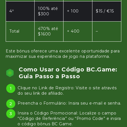
100% até
4º
+ 100
$15 / €15
$300
470% até
Total
+ 400
–
$1600
Este bónus oferece uma excelente oportunidade para
maximizar sua experiência de jogo na plataforma.
Como Usar o Código BC.Game:
Guia Passo a Passo
Clique no Link de Registro: Visite o site através
do seu link de afiliado.
Preencha o Formulário: Insira seu e-mail e senha.
Insira o Código Promocional: Localize o campo
“Código de Referência” ou “Promo Code” e insira
o código bônus BC Game.