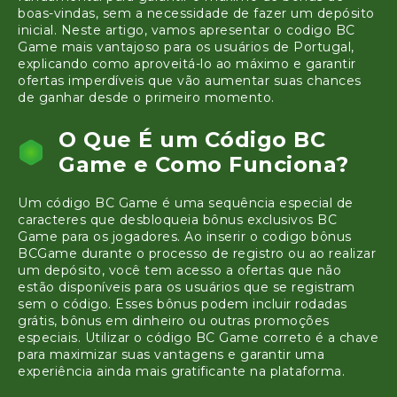
boas-vindas, sem a necessidade de fazer um depósito
inicial. Neste artigo, vamos apresentar o codigo BC
Game mais vantajoso para os usuários de Portugal,
explicando como aproveitá-lo ao máximo e garantir
ofertas imperdíveis que vão aumentar suas chances
de ganhar desde o primeiro momento.
O Que É um Código BC
Game e Como Funciona?
Um código BC Game é uma sequência especial de
caracteres que desbloqueia bônus exclusivos BC
Game para os jogadores. Ao inserir o codigo bônus
BCGame durante o processo de registro ou ao realizar
um depósito, você tem acesso a ofertas que não
estão disponíveis para os usuários que se registram
sem o código. Esses bônus podem incluir rodadas
grátis, bônus em dinheiro ou outras promoções
especiais. Utilizar o código BC Game correto é a chave
para maximizar suas vantagens e garantir uma
experiência ainda mais gratificante na plataforma.