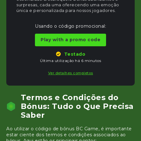
surpresas, cada uma oferecendo uma emoção
única e personalizada para nossos jogadores.
Usando o código promocional:
Play with a promo code
Testado
Última utilização há 6 minutos
Ver detalhes completos
Termos e Condições do
Bónus: Tudo o Que Precisa
Saber
Ao utilizar o código de bônus BC Game, é importante
estar ciente dos termos e condições associados ao
bónus. Aqui estão os principais pontos: